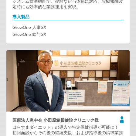
システム標準機能で、複雑な給与体系に対応。診療報酬改
定時にも効率的な業務運用を実現。
導入製品
GrowOne 人事SX
GrowOne 給与SX
医療法人患中会 小田原箱根健診クリニック様
はらすまダイエット」の導入で特定保健指導が可能に！
初回面談からその後の継続支援、および指導後の請求業務