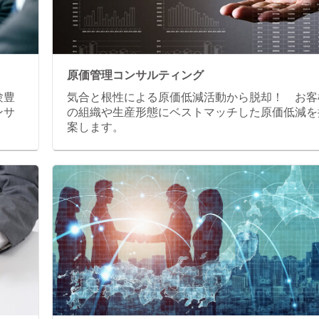
原価管理コンサルティング
験豊
気合と根性による原価低減活動から脱却！ お客
ンサ
の組織や生産形態にベストマッチした原価低減を
案します。