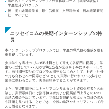
選出名：インターンシップ／仕事体験コース（就業体験型）
学生推奨プログラム
後 援：経済産業省、厚生労働省、文部科学省、日本経済新聞
社、マイナビ
ニッセイコムの長期インターンシップの特
長
本インターンシッププログラムでは、学生の職業観の醸成を最も
重要視しています。
参加学生を当社の1人のSE社員として迎えて各部門に配属し、学
生1人に対して1～2人の指導担当者が業務を丁寧にサポートしま
す。自社開発製品のプログラム開発をはじめとして、社内・社外
の打ち合わせへの同席などSEとして実際に行われている多様な
業務に携わることで、実務経験をすることができます。
また、実習期間中にはキャリアコンサルタント資格保有者との面
談し、実習最終日には指導担当者および配属部門上長との1on1
面談の機会を設けています。学生は客観的な視点から自身の強み
や課題を見つけることができ、今後の進路やキャリアについて考
える機会となります。