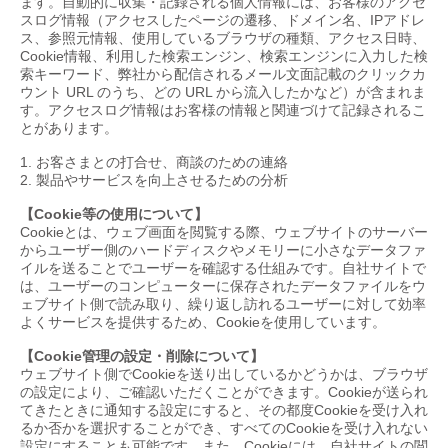
ます。自動的に収集・記録される個人情報には、お客様のアクセ
スログ情報（アクセスしたページの遷移、ドメイン名、
IP
アドレ
ス、参照元情報、使用しているブラウザの種類、アクセス日時、
Cookie
情報、利用した検索エンジン、検索エンジンに入力した検
索キーワード、弊社から配信されるメール文面記載のクリックカ
ウント
URL
のうち、どの
URL
から流入したかなど）が含まれま
す。アクセスログ情報はお客様の情報と関連づけて記録されるこ
とがあります。
1.
お客さまとの打合せ、商談のための連絡
2.
製品やサービスを向上させるための分析
【Cookie等の使用について】
Cookie
とは、ウェブ画面を閲覧する際、ウェブサイトのサーバー
からユーザー側のハードディスクやメモリーに小さなデータファ
イルを送ることでユーザーを確認する仕組みです。自社サイトで
は、ユーザーのコンピューターに保存されたデータファイルをウ
ェブサイト側で読み取り、繰り返し訪れるユーザーに対して効率
よくサービスを提供するため、
Cookie
を使用しています。
【Cookie管理の設定・削除について】
ウェブサイト側で
Cookie
を送り出しているかどうかは、ブラウザ
の設定により、ご確認いただくことができます。
Cookie
が送られ
てきたときに通知する設定にすると、その都度
Cookie
を受け入れ
るか否かを選択することができ、すべての
Cookie
を受け入れない
設定にすることも可能です。また、
Cookie
には、自社サイトの閲