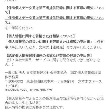
【保有個人データ又は第三者提供記録に関する事項の周知につい
て】
「保有個人データ又は第三者提供記録に関する事項の周知につい
て」
をご確認ください。
【個人情報に関する苦情または相談について】
に必要
「個人情報等の取扱いに関する苦情または相談の申出書」
事項を記入いただき、文末の【連絡先】までお申し出ください。
【認定個人情報保護団体の名称及び苦情の解決の申出先】
（注：当社の商品・サービスに関する問合せ先ではございませ
ん。）
一般財団法人 日本情報経済社会推進協会 認定個人情報保護団
体事務局
〒
106-0032
東京都港区六本木一丁目
9
番
9
号 六本木ファース
トビル内
03-5860-7565
、
0120-700-779
【個人情報を与えることの任意性及び当該情報を与えなかった場
合の本人に生じる結果】
個人情報の提供はお客さまの任意です。