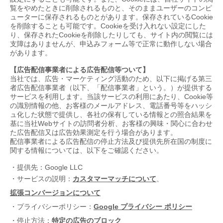
覧をやめたときに削除されるものと、そのままユーザーのコンピ
ューターに保存されるものとがあります。保存されている
Cookie
を削除することも可能です。
Cookie
を受け入れない設定にした
り、保存された
Cookie
を削除したりしても、サイト内の閲覧には
支障はありませんが、申込みフォーム等で正常に動作しない場合
があります。
【広告配信事業者による広告配信等ついて】
当社では、広告・マーケティング活動のため、以下に掲げる第三
者広告配信事業者（以下、「配信事業者」という。）が提供する
サービスを利用します。当該サービスの利用にあたり、Cookie等
の識別情報の他、お客様のメールアドレス、電話番号等をハッシ
ュ化した状態で提供し、各社の保有している情報との照合結果を
基に当社Webサイトの訪問者分析、お客様の興味・関心に合わせ
た広告配信又は広告効果測定を行う場合があります。
配信事業者による広告配信の停止方法及び提供先所在国の制度に
関する情報については、以下をご確認ください。
・提供先：
Google LLC
・サービスの説明：
、
カスタマーマッチについて
拡張コンバージョンについて
・プライバシーポリシー：
Google プライバシー ポリシー
・停止方法：
特定の広告のブロック