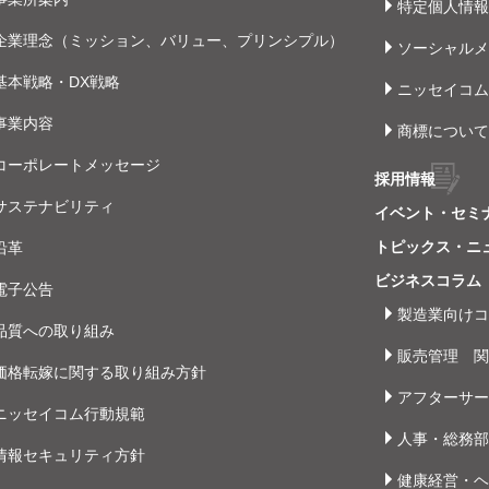
特定個人情報
企業理念（ミッション、バリュー、プリンシプル）
ソーシャルメ
基本戦略・DX戦略
ニッセイコムY
事業内容
商標について
コーポレートメッセージ
採用情報
サステナビリティ
イベント・セミ
トピックス・ニ
沿革
ビジネスコラム
電子公告
製造業向けコ
品質への取り組み
販売管理 関
価格転嫁に関する取り組み方針
アフターサー
ニッセイコム行動規範
人事・総務部
情報セキュリティ方針
健康経営・ヘ