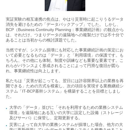
実証実験の相互連携の焦点は、やはり災害時に起こりうるデータ
消失を避けるための「データバックアップ」でした。 しかし、
BCP（Business Continuity Planning：事業継続計画）の観点から
は、それだけ、つまりデータの遠隔地への複製だけでは不十分で
あることは当初からの検討課題でした。
当然ですが、システム損壊にも対応した事業継続計画の策定にお
いて必要となるものは「データ」と「利用環境」の保護です。も
ちろん、その他にも体制、制度や訓練なども重要な要素です。こ
れらがバランスよく形成されることによって円滑な復旧が図ら
れ、事業継続性は向上します。
私たちは「災害が起こっても、翌日には許容限界以上の業務を再
開できる」ための方式を模索し、次の項目を実現する業務継続シ
ステム「IT-BCP基幹システム」を構築することを目標としまし
た。
大学の「データ」並びに「それを利用するための業務システム
環境」を遠隔地にある互いの大学に設定した設備（ストレージ
及びサーバ）に保管し、定期更新する。
災害によって自大学の業務システムが損壊した場合、他方の大
学に更新保管していたデータと業務システムを稼働させること