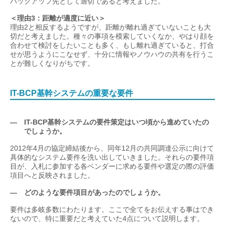
バックアップ先として適切であると考えました。
＜理由3：距離が適度に近い＞
理由2と相反するようですが、距離が離れ過ぎていないことも大
切だと考えました。種々の事項を模索していくなか、やはり顔を
合わせて検討をしたいことも多く、もし離れ過ぎていると、打合
せが思うようにこなせず、十分に情報やノウハウの共有を行うこ
とが難しくなりがちです。
IT-BCP基幹システムの重要な要件
— IT-BCP基幹システムの要件策定はいつ頃から進めていたの
でしょうか。
2012年4月の協定締結後から、同年12月の共同調達公示に向けて
具体的なシステム要件を洗い出していきました。それらの要件項
目が、入札に参加する各ベンダーに求める要件や選定の際の評価
項目へと反映されました。
— どのような要件項目があったのでしょうか。
要件は多岐多数にわたります。ここで全てをお伝えする事はでき
ないので、特に重要だと考えていた4点について説明します。