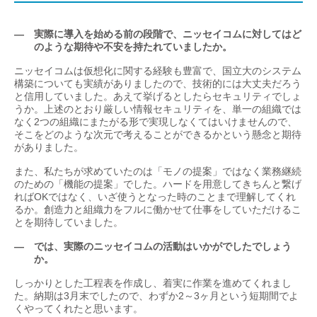
— 実際に導入を始める前の段階で、ニッセイコムに対してはど
のような期待や不安を持たれていましたか。
ニッセイコムは仮想化に関する経験も豊富で、国立大のシステム
構築についても実績がありましたので、技術的には大丈夫だろう
と信用していました。あえて挙げるとしたらセキュリティでしょ
うか。上述のとおり厳しい情報セキュリティを、単一の組織では
なく2つの組織にまたがる形で実現しなくてはいけませんので、
そこをどのような次元で考えることができるかという懸念と期待
がありました。
また、私たちが求めていたのは「モノの提案」ではなく業務継続
のための「機能の提案」でした。ハードを用意してきちんと繋げ
ればOKではなく、いざ使うとなった時のことまで理解してくれ
るか。創造力と組織力をフルに働かせて仕事をしていただけるこ
とを期待していました。
— では、実際のニッセイコムの活動はいかがでしたでしょう
か。
しっかりとした工程表を作成し、着実に作業を進めてくれまし
た。納期は3月末でしたので、わずか2～3ヶ月という短期間でよ
くやってくれたと思います。