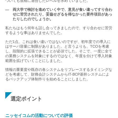
ついても規格に適合したレベルを求めていました。
— 両大学で検討を進めていく中で、意見が食い違ってすり合わ
せに苦労されたり、妥協せざるを得なかった要件項目があっ
たりしたのでしょうか。
私たちはもう何年も話し合ってきましたので、すり合わせに苦労
するような事はありませんでした。
ただ1点、これは食い違いではないのですが、初年度での導入に
はサーバ容量に制限がありました。と言うよりも、TCOを考慮
し、段階的に拡張できることが必須でした。そこで、一度に全て
の業務システムを対象にするのではなく、年度を分けて導入対象
範囲を拡げていくことにしました。
情報の重要度や既存の各システムをリプレースするタイミングな
どを考慮して、財務会計システムからIT-BCP基幹システムによ
るバックアップ体制作りを始めることにしました。
選定ポイント
ニッセイコムの活動についての評価