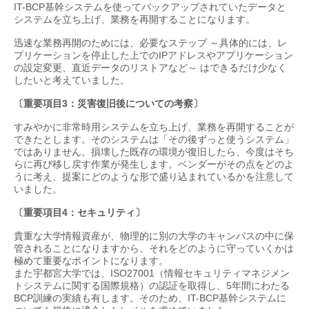
IT-BCP基幹システムを使ってバックアップされていたデータと
システムを立ち上げ、業務を再開することになります。
迅速な業務再開のためには、必要なステップ ～具体的には、レ
プリケーションを停止した上でのIPアドレスやアプリケーション
の設定変更、直近データのリストアなど～ はできるだけ少なく
したいと考えていました。
〔重要項目3：災害復旧後についての考察〕
すみやかに非常時用システムを立ち上げ、業務を再開することが
できたとします。そのシステムは「その後ずっと使うシステム」
ではありません。損壊した既存の環境が復旧したら、今度はそち
らに再び移し戻す作業が発生します。ベンダーがその点をどのよ
うに考え、提案にどのような形で盛り込まれているかを注意して
いました。
〔重要項目4：セキュリティ〕
貴重な大学情報資産が、物理的に別の大学のキャンパスの中に保
管されることになりますから、それをどのように守っていくかは
極めて重要なポイントになります。
また宇都宮大学では、ISO27001（情報セキュリティマネジメン
トシステムに関する国際規格）の認証を取得し、5年間にわたる
BCP訓練の実績も有します。そのため、IT-BCP基幹システムに