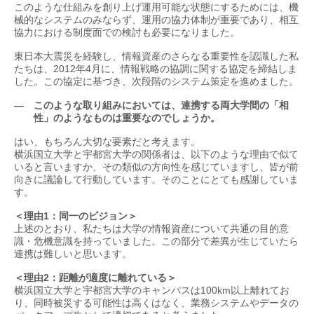
このような仕組みを創り上げ運用可能な状態にするためには、機
械的なシステムのみならず、運用の協力体制が重要であり、相互
協力における制度面での検討も必要になりました。
東日本大震災を経験し、情報資産のさらなる重要性を認識した私
たちは、2012年4月に、情報戦略の協調に関する協定を締結しま
した。この協定に基づき、次段階のシステム策定を進めました。
— このような取り組みにおいては、連携する両大学間の「相
性」のようなものは重要なのでしょうか。
はい、もちろん大切な要素だと考えます。
横浜国立大学と宇都宮大学の関係者は、以下のような理由で似て
いると言いますか、その類似の方向性を感じていますし、皆が前
向きに議論して行動しています。そのことにとても感謝していま
す。
＜理由1：同一のビジョン＞
上述のとおり、私たちは大学の情報資産について共通の目的意
識・危機意識を持っていました。この部分で差異が生じていたら
連携は難しいと思います。
＜理由2：距離が適度に離れている＞
横浜国立大学と宇都宮大学のキャンパスは100km以上離れてお
り、同時被災する可能性は高くはなく、業務システムやデータの