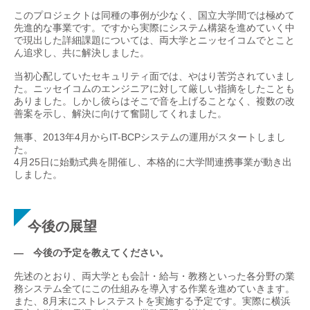
このプロジェクトは同種の事例が少なく、国立大学間では極めて
先進的な事業です。ですから実際にシステム構築を進めていく中
で現出した詳細課題については、両大学とニッセイコムでとこと
ん追求し、共に解決しました。
当初心配していたセキュリティ面では、やはり苦労されていまし
た。ニッセイコムのエンジニアに対して厳しい指摘をしたことも
ありました。しかし彼らはそこで音を上げることなく、複数の改
善案を示し、解決に向けて奮闘してくれました。
無事、2013年4月からIT-BCPシステムの運用がスタートしまし
た。
4月25日に始動式典を開催し、本格的に大学間連携事業が動き出
しました。
今後の展望
— 今後の予定を教えてください。
先述のとおり、両大学とも会計・給与・教務といった各分野の業
務システム全てにこの仕組みを導入する作業を進めていきます。
また、8月末にストレステストを実施する予定です。実際に横浜