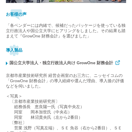
お客様の声
「各ベンダーには内緒で、候補だったパッケージを使っている独
立行政法人や国公立大学にヒアリングをしました。その結果も踏
まえて『GrowOne 財務会計』を選びました」
導入製品
国公立大学法人・独立行政法人向け GrowOne 財務会計
京都市産業技術研究所 経営企画室のお三方に、ニッセイコムの
「GrowOne 財務会計」の導入経緯や選んだ理由、導入後の評価
などを伺いました。
＜写真＞
〔京都市産業技術研究所〕
総務係長 恵良陽一氏（写真中央左）
同室 岡本加世氏（中央右）
同室 林沼貴央氏（左から2番目）
〔弊社〕
営業 浅野（写真左端）、ＳＥ 魚谷（右から2番目）、ＳＥ