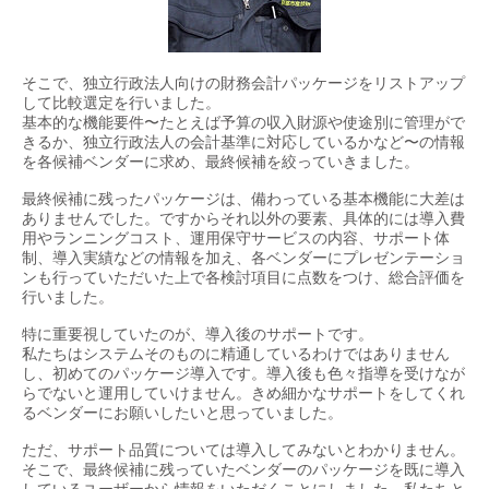
そこで、独立行政法人向けの財務会計パッケージをリストアップ
して比較選定を行いました。
基本的な機能要件〜たとえば予算の収入財源や使途別に管理がで
きるか、独立行政法人の会計基準に対応しているかなど〜の情報
を各候補ベンダーに求め、最終候補を絞っていきました。
最終候補に残ったパッケージは、備わっている基本機能に大差は
ありませんでした。ですからそれ以外の要素、具体的には導入費
用やランニングコスト、運用保守サービスの内容、サポート体
制、導入実績などの情報を加え、各ベンダーにプレゼンテーショ
ンも行っていただいた上で各検討項目に点数をつけ、総合評価を
行いました。
特に重要視していたのが、導入後のサポートです。
私たちはシステムそのものに精通しているわけではありません
し、初めてのパッケージ導入です。導入後も色々指導を受けなが
らでないと運用していけません。きめ細かなサポートをしてくれ
るベンダーにお願いしたいと思っていました。
ただ、サポート品質については導入してみないとわかりません。
そこで、最終候補に残っていたベンダーのパッケージを既に導入