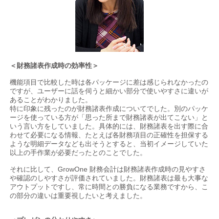
＜財務諸表作成時の効率性＞
機能項目で比較した時は各パッケージに差は感じられなかったの
ですが、ユーザーに話を伺うと細かい部分で使いやすさに違いが
あることがわかりました。
特に印象に残ったのが財務諸表作成についてでした。別のパッケ
ージを使っている方が「思った所まで財務諸表が出てこない」と
いう言い方をしていました。具体的には、財務諸表を出す際に合
わせて必要になる情報、たとえば各財務項目の正確性を担保する
ような明細データなども出そうとすると、当初イメージしていた
以上の手作業が必要だったとのことでした。
それに比して、GrowOne 財務会計は財務諸表作成時の見やすさ
や確認のしやすさが評価されていました。財務諸表は最も大事な
アウトプットですし、常に時間との勝負になる業務ですから、こ
の部分の違いは重要視したいと考えました。