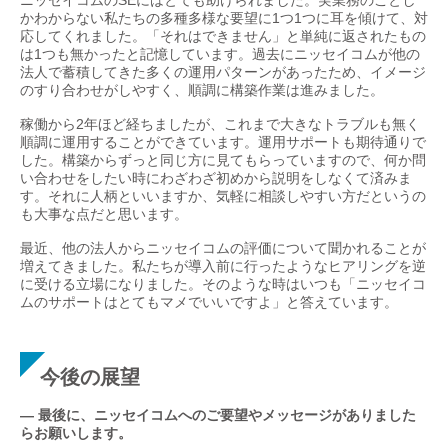
ニッセイコムのSEにはとても助けられました。実業務のことし
かわからない私たちの多種多様な要望に1つ1つに耳を傾けて、対
応してくれました。「それはできません」と単純に返されたもの
は1つも無かったと記憶しています。過去にニッセイコムが他の
法人で蓄積してきた多くの運用パターンがあったため、イメージ
のすり合わせがしやすく、順調に構築作業は進みました。
稼働から2年ほど経ちましたが、これまで大きなトラブルも無く
順調に運用することができています。運用サポートも期待通りで
した。構築からずっと同じ方に見てもらっていますので、何か問
い合わせをしたい時にわざわざ初めから説明をしなくて済みま
す。それに人柄といいますか、気軽に相談しやすい方だというの
も大事な点だと思います。
最近、他の法人からニッセイコムの評価について聞かれることが
増えてきました。私たちが導入前に行ったようなヒアリングを逆
に受ける立場になりました。そのような時はいつも「ニッセイコ
ムのサポートはとてもマメでいいですよ」と答えています。
今後の展望
— 最後に、ニッセイコムへのご要望やメッセージがありました
らお願いします。