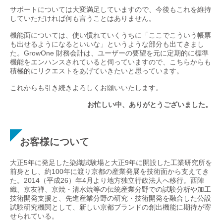
サポートについては大変満足していますので、今後もこれを維持
していただければ何も言うことはありません。
機能面については、使い慣れていくうちに「ここでこういう帳票
も出せるようになるといいな」というような部分も出てきまし
た。GrowOne 財務会計は、ユーザーの要望を元に定期的に標準
機能をエンハンスされていると伺っていますので、こちらからも
積極的にリクエストをあげていきたいと思っています。
これからも引き続きよろしくお願いいたします。
お忙しい中、ありがとうございました。
お客様について
大正5年に発足した染織試験場と大正9年に開設した工業研究所を
前身とし、約100年に渡り京都の産業発展を技術面から支えてき
た。2014（平成26）年4月より地方独立行政法人へ移行。西陣
織、京友禅、京焼・清水焼等の伝統産業分野での試験分析や加工
技術開発支援と、先進産業分野の研究・技術開発を融合した公設
試験研究機関として、新しい京都ブランドの創出機能に期待が寄
せられている。