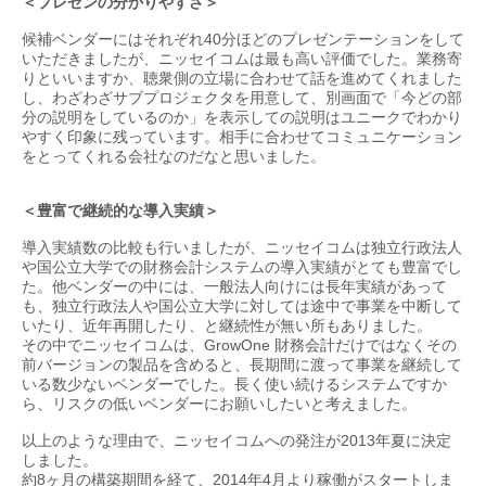
＜プレゼンの分かりやすさ＞
候補ベンダーにはそれぞれ40分ほどのプレゼンテーションをして
いただきましたが、ニッセイコムは最も高い評価でした。業務寄
りといいますか、聴衆側の立場に合わせて話を進めてくれました
し、わざわざサブプロジェクタを用意して、別画面で「今どの部
分の説明をしているのか」を表示しての説明はユニークでわかり
やすく印象に残っています。相手に合わせてコミュニケーション
をとってくれる会社なのだなと思いました。
＜豊富で継続的な導入実績＞
導入実績数の比較も行いましたが、ニッセイコムは独立行政法人
や国公立大学での財務会計システムの導入実績がとても豊富でし
た。他ベンダーの中には、一般法人向けには長年実績があって
も、独立行政法人や国公立大学に対しては途中で事業を中断して
いたり、近年再開したり、と継続性が無い所もありました。
その中でニッセイコムは、GrowOne 財務会計だけではなくその
前バージョンの製品を含めると、長期間に渡って事業を継続して
いる数少ないベンダーでした。長く使い続けるシステムですか
ら、リスクの低いベンダーにお願いしたいと考えました。
以上のような理由で、ニッセイコムへの発注が2013年夏に決定
しました。
約8ヶ月の構築期間を経て、2014年4月より稼働がスタートしま