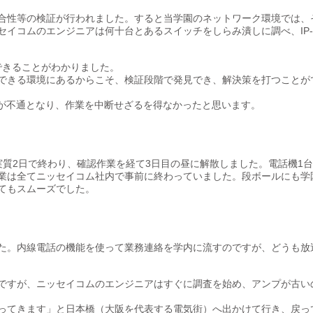
合性等の検証が行われました。すると当学園のネットワーク環境では、
イコムのエンジニアは何十台とあるスイッチをしらみ潰しに調べ、IP-
決できることがわかりました。
できる環境にあるからこそ、検証段階で発見でき、解決策を打つことが
信が不通となり、作業を中断せざるを得なかったと思います。
質2日で終わり、確認作業を経て3日目の昼に解散しました。電話機1台
業は全てニッセイコム社内で事前に終わっていました。段ボールにも学
てもスムーズでした。
た。内線電話の機能を使って業務連絡を学内に流すのですが、どうも放
ですが、ニッセイコムのエンジニアはすぐに調査を始め、アンプが古い
ってきます」と日本橋（大阪を代表する電気街）へ出かけて行き、戻っ