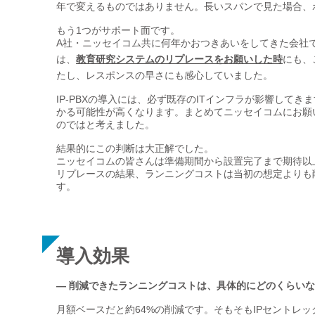
年で変えるものではありません。長いスパンで見た場合、
もう1つがサポート面です。
A社・ニッセイコム共に何年かおつきあいをしてきた会社
は、
にも、
教育研究システムのリプレースをお願いした時
たし、レスポンスの早さにも感心していました。
IP-PBXの導入には、必ず既存のITインフラが影響し
かる可能性が高くなります。まとめてニッセイコムにお願
のではと考えました。
結果的にこの判断は大正解でした。
ニッセイコムの皆さんは準備期間から設置完了まで期待以
リプレースの結果、ランニングコストは当初の想定よりも削
す。
導入効果
— 削減できたランニングコストは、具体的にどのくらい
月額ベースだと約64%の削減です。そもそもIPセントレ