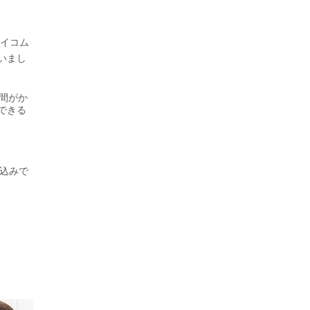
セイコム
いまし
手間がか
できる
見込みで