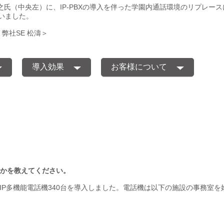
之氏（中央左）に、IP-PBXの導入を伴った学園内通話環境のリプレー
いました。
弊社SE 松濤＞
導入効果
お客様について
たかを教えてください。
とIP多機能電話機340台を導入しました。電話機は以下の施設の事務室を