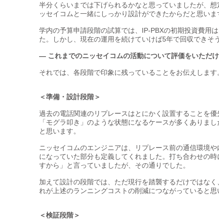
半分くらいまでは下げられるかなと思っていましたが、想
ッセイコムと一緒にしっかり設計ができたからだと思いま
学内の予算申請段階の試算では、IP-PBXの初期投資費用
た。しかし、現在の運用を続けていけば5年で回収できそ
— これまでのニッセイコムの活動について評価をいただ
それでは、各段階で印象に残っていることをお伝えします
＜準備・設計段階＞
過去の電話関連のリプレースはとにかく設置することを優
「モグラ叩き」のような状態になるケースが多くありまし
と思います。
ニッセイコムのエンジニアは、リプレース前の通信環境や
になっていた部分も定義してくれました。打ち合わせの時
すから」と言っていましたが、その通りでした。
加えて設計の段階では、ただ現行を踏襲するだけではなく
れが上述のランニングコストの削減につながっていると思
＜検証段階＞