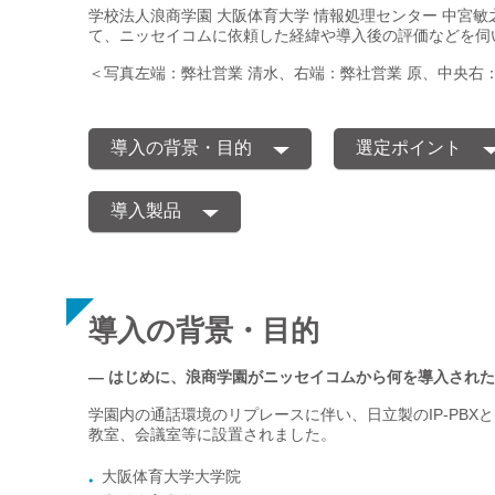
学校法人浪商学園 大阪体育大学 情報処理センター 中宮敏
て、ニッセイコムに依頼した経緯や導入後の評価などを伺
＜写真左端：弊社営業 清水、右端：弊社営業 原、中央右：
導入の背景・目的
選定ポイント
導入製品
導入の背景・目的
— はじめに、浪商学園がニッセイコムから何を導入され
学園内の通話環境のリプレースに伴い、日立製のIP-PBX
教室、会議室等に設置されました。
大阪体育大学大学院