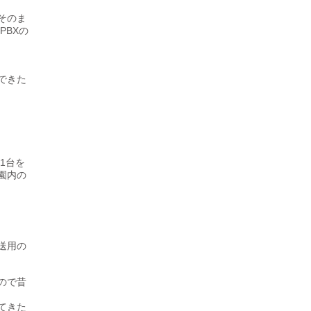
そのま
PBXの
できた
1台を
園内の
送用の
ので昔
てきた