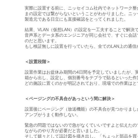
実際に設置する前に、ニッセイコム社内でネットワーク整
まの設定では繋がらないということがわかりました。ニッセ
製造元である日立にも直接確認をとってくれました。
結果、VLAN（仮想LAN）の設定を一工夫することで解
音声系とデータ系のエンジニアが同じ会社で、すぐに会話
のだと思います。
もし検証無しに設置を行っていたら、全てのLAN上の通
＜設置段階＞
設置作業はお盆休み期間の4日間を予定していましたが、実
箱から出し、設定し、個別番号をテプラで貼るといった作
どの施設に置くのかが明記されており、現場での作業はと
＜ページングの不具合があっという間に解決＞
設置後にページング（放送機能）の不具合が見つかりまし
アンプがうまく動作しない。
緊急の問題ではないので急がなくていいですよと伝えたの
ながらのやり方が必要だと言いました。
そして嬉々として設計図を描き出し、「ちょっと部品を買