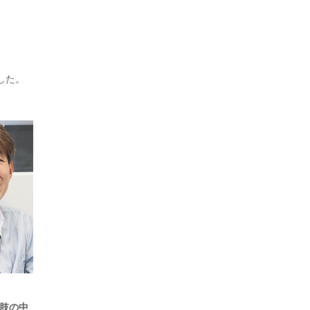
した。
択肢の中