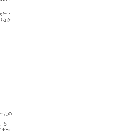
検討当
けなか
違ったの
。対し
4〜5