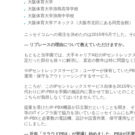
大阪体育大学
大阪体育大学浪商高等学校
大阪体育大学浪商中学校
大阪体育大学アネックス（大阪市北区にある同窓会館）
ニッセイコムへの発注を決めたのは2015年5月でした。
— リプレースの理由について教えていただけますか。
もともと当学園では、大手キャリアA社のIPセントレック
定だった部分も徐々に解消し、直近の数年は特に問題なく
※IPセントレックスサービス：ユーザーが保有していたP
運用・保守をアウトソーシングするサービス。
ところが、このIPセントレックスサービス自体を2015
代わりにIP-PBXを学園の施設内に置かせて欲しいとのこと
こちらが負担しなくてはいけませんでした。
提案を受けたIP-PBX機器が日立製だということを聞き
等のITインフラ面で協力を頂いているニッセイコムにも声
IP-PBXと必要数の電話機、設計や設置作業、保守運用
にしました。
— 近年「クラウドPBX」が登場し始めました。PBXが