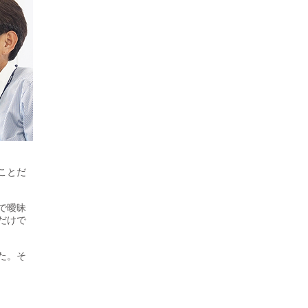
ことだ
で曖昧
だけで
た。そ