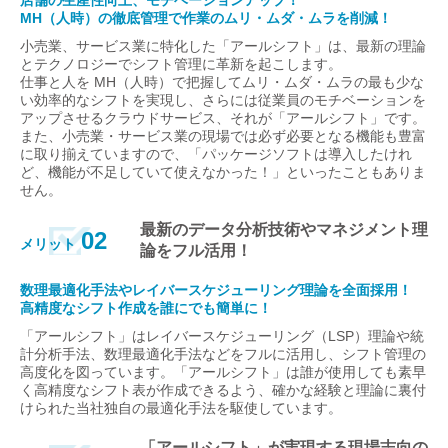
店舗の生産性向上、モチベーションアップ！
MH（人時）の徹底管理で作業のムリ・ムダ・ムラを削減！
小売業、サービス業に特化した「アールシフト」は、最新の理論
とテクノロジーでシフト管理に革新を起こします。
仕事と人を MH（人時）で把握してムリ・ムダ・ムラの最も少な
い効率的なシフトを実現し、さらには従業員のモチベーションを
アップさせるクラウドサービス、それが「アールシフト」です。
また、小売業・サービス業の現場では必ず必要となる機能も豊富
に取り揃えていますので、「パッケージソフトは導入したけれ
ど、機能が不足していて使えなかった！」といったこともありま
せん。
最新のデータ分析技術やマネジメント理
02
メリット
論をフル活用！
数理最適化手法やレイバースケジューリング理論を全面採用！
高精度なシフト作成を誰にでも簡単に！
「アールシフト」はレイバースケジューリング（LSP）理論や統
計分析手法、数理最適化手法などをフルに活用し、シフト管理の
高度化を図っています。「アールシフト」は誰が使用しても素早
く高精度なシフト表が作成できるよう、確かな経験と理論に裏付
けられた当社独自の最適化手法を駆使しています。
「アールシフト」が実現する現場志向の