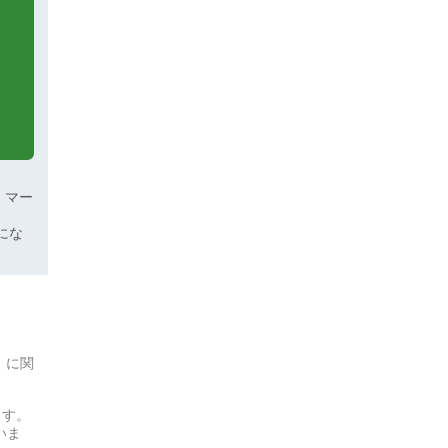
、マー
にな
」に関
ます。
いま