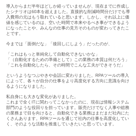
導入からまだ半年ほどしか経っていませんが、現在までに作成し
たシナリオは60本を超えました。直接的な削減時間分だけでも導
入費用の元はもう取れていると思います。しかし、それ以上に価
値を感じているのは、空いた時間で本来やるべき事ができるよう
になったことや、みんなの仕事の見方そのものが変わってきたこ
とです。
今までは「面倒だな」「後回しにしよう」だったのが、
「これはもっと単純化して自動化できないかな」
「（自動化するための準備として）この業務の本質は何だろう」
「これを自動化したら、その時間でこんな工夫ができそうだ」
というようなつぶやきや会話に変わりました。RPAツールの導入
によって、各々が自分の仕事をより高度化する方向に意識を向け
るようになりました。
私自身にも大きな変化がありました。
これまで全くITに関わってこなかったのに、現在は情報システム
部門のような役回りを担っています。販売だけでなく人事や総務
の業務まで目を向けると、自動化できる業務はまだまだ社内にた
くさんあります。RPAツールを通じて社内の仕事を高度化してい
く、そのような活動を推進していきたいと思っています。