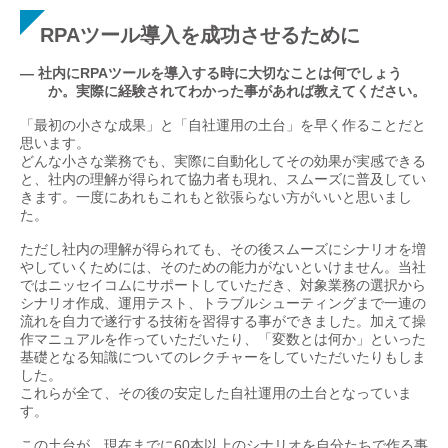
RPAツール導入を成功させるために
— 社内にRPAツールを導入する時に大切なことは何でしょう
か。実際に経験されてわかった事があれば教えてください。
「最初の小さな成果」と「自社運用の土台」を早く作ることだと
思います。
どんな小さな業務でも、実際に自動化してその効果が実感できる
と、社内の理解が得られて協力者も現れ、スムーズに普及してい
きます。一度にあれもこれもと欲張らない方がいいと思いまし
た。
ただし社内の理解が得られても、その後スムーズにシナリオを増
やしていくためには、そのための能力がないといけません。当社
ではニッセイコムにサポートしていただき、対象業務の選択から
シナリオ作成、運用テスト、トラブルシューティングまで一連の
流れを自力で遂行する技術を習得する事ができました。加えて操
作マニュアルを作っていただいたり、「変数とは何か」といった
基礎となる知識についてのレクチャーをしていただいたりもしま
した。
これらが全て、その後の安定した自社運用の土台となっていま
す。
この土台が、現在までに60本以上のシナリオを自分たちで作る事