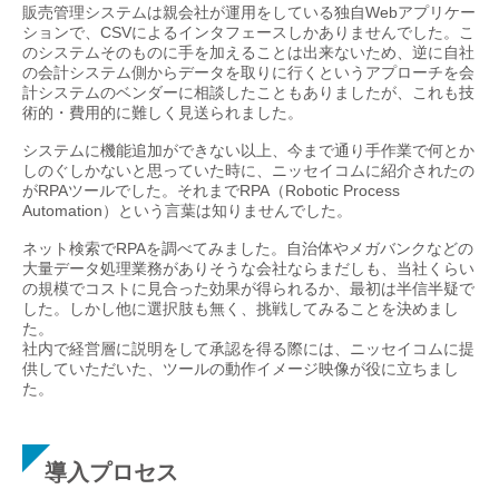
販売管理システムは親会社が運用をしている独自Webアプリケー
ションで、CSVによるインタフェースしかありませんでした。こ
のシステムそのものに手を加えることは出来ないため、逆に自社
の会計システム側からデータを取りに行くというアプローチを会
計システムのベンダーに相談したこともありましたが、これも技
術的・費用的に難しく見送られました。
システムに機能追加ができない以上、今まで通り手作業で何とか
しのぐしかないと思っていた時に、ニッセイコムに紹介されたの
がRPAツールでした。それまでRPA（Robotic Process
Automation）という言葉は知りませんでした。
ネット検索でRPAを調べてみました。自治体やメガバンクなどの
大量データ処理業務がありそうな会社ならまだしも、当社くらい
の規模でコストに見合った効果が得られるか、最初は半信半疑で
した。しかし他に選択肢も無く、挑戦してみることを決めまし
た。
社内で経営層に説明をして承認を得る際には、ニッセイコムに提
供していただいた、ツールの動作イメージ映像が役に立ちまし
た。
導入プロセス