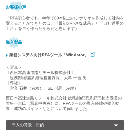
お客様の声
「RPA初心者でも、半年で60本以上のシナリオを作成して社内を
変えることができたのは、『最初の小さな成果』と『自社運用の
土台』を早く作ったからだと思います」
導入製品
業務システム向けRPAツール「WinActor」
＜写真＞
〔西日本高速道路リテール株式会社〕
総務部経理課 経理担当課長 大串 一吉 氏
〔弊社〕
営業 石井（右端）、SE 川尻（左端）
西日本高速道路リテール株式会社 総務部経理課 経理担当課長の
大串一吉氏（写真中央右）に、RPAツールの導入経緯や導入効
果、成功のポイントなどについて伺いました。
導入の背景・目的