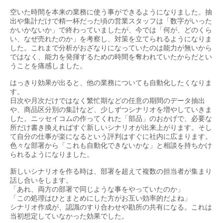
空いた時間を本来の業務に使う事ができるようになりました。抽
出や集計だけで精一杯だった頃の営業スタッフは「数字がいった
かいかないか」で終わっていましたが、今では「何が、どのくら
い、なぜ売れたのか」を考察し、対策を立てられるようになりま
した。これまで分析がおざなりになっていたのは能力が無いから
ではなく、能力を発揮するための時間を奪われていたからだとい
うことを痛感しました。
はっきり効果が出ると、他の業務についても自動化したくなりま
す。
日次や月次だけではなく繁忙期などの任意の期間のデータ抽出
や、商品区分別の集計など、少しずつシナリオを増やしていきま
した。ニッセイコムの作ってくれた「部品」のおかげで、必要な
所だけ書き換えればすぐ新しいシナリオが出来上がります。そし
て自分の仕事が楽になるという評判はすぐに社内に広まります。
色々な部署から「これも自動化できないかな」と相談を持ちかけ
られるようになりました。
新しいシナリオを作る時は、部署を超えて複数の担当者が集まり
話し合いをします。
「あれ、両方の部署で同じような事をやっていたのか」
「この処理はひとまとめにした方がお互い効率的だよね」
シナリオ作成が、認識のすり合わせや勘所の共有になる。これは
当初想定していなかった効果でした。