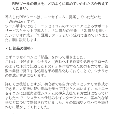
— RPAツールの導入を、どのように進めていかれたのか教えて
ください。
導入したRPAツールは、ニッセイコムに提案していただいた
「WinActor」です。
ツール単体ではなく、ニッセイコムのエンジニアによるサポート
サービスとセットで導入し、「1. 部品の開発」「2. 部品を用い
たシナリオ作成」「3. 運用テスト」という流れで進めていきまし
た。順に説明します。
＜1. 部品の開発＞
まずニッセイコムに「部品」を作って頂きました。
これは、後述する「シナリオ（自動化する作業や処理をフロー図
のような形式で記述したもの）」を作成するためのものです。複
数の業務で発生する処理を予め部品化しておくことで、シナリオ
の作成が容易になります。
詳しくは後述しますが、初心者でも自力で次々とシナリオ作成が
できる、大変扱い易い部品を作って頂けたと思います。元々ニッ
セイコムには販売管理システムの導入支援でもお世話になってい
ましたので、システムの仕組みやインターフェース、基本的な業
務などについて熟知されていました。その知識やノウハウを部品
作りに活かしてくれました。