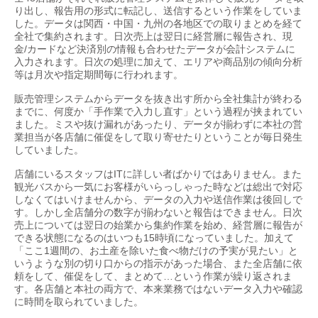
り出し、報告用の形式に転記し、送信するという作業をしていま
した。データは関西・中国・九州の各地区での取りまとめを経て
全社で集約されます。日次売上は翌日に経営層に報告され、現
金/カードなど決済別の情報も合わせたデータが会計システムに
入力されます。日次の処理に加えて、エリアや商品別の傾向分析
等は月次や指定期間毎に行われます。
販売管理システムからデータを抜き出す所から全社集計が終わる
までに、何度か「手作業で入力し直す」という過程が挟まれてい
ました。ミスや抜け漏れがあったり、データが揃わずに本社の営
業担当が各店舗に催促をして取り寄せたりということが毎日発生
していました。
店舗にいるスタッフはITに詳しい者ばかりではありません。また
観光バスから一気にお客様がいらっしゃった時などは総出で対応
しなくてはいけませんから、データの入力や送信作業は後回しで
す。しかし全店舗分の数字が揃わないと報告はできません。日次
売上については翌日の始業から集約作業を始め、経営層に報告が
できる状態になるのはいつも15時頃になっていました。加えて
「ここ1週間の、お土産を除いた食べ物だけの予実が見たい」と
いうような別の切り口からの指示があった場合、また全店舗に依
頼をして、催促をして、まとめて…という作業が繰り返されま
す。各店舗と本社の両方で、本来業務ではないデータ入力や確認
に時間を取られていました。