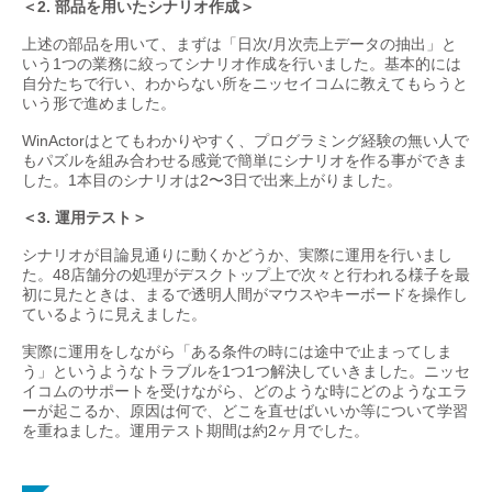
＜2. 部品を用いたシナリオ作成＞
上述の部品を用いて、まずは「日次/月次売上データの抽出」と
いう1つの業務に絞ってシナリオ作成を行いました。基本的には
自分たちで行い、わからない所をニッセイコムに教えてもらうと
いう形で進めました。
WinActorはとてもわかりやすく、プログラミング経験の無い人で
もパズルを組み合わせる感覚で簡単にシナリオを作る事ができま
した。1本目のシナリオは2〜3日で出来上がりました。
＜3. 運用テスト＞
シナリオが目論見通りに動くかどうか、実際に運用を行いまし
た。48店舗分の処理がデスクトップ上で次々と行われる様子を最
初に見たときは、まるで透明人間がマウスやキーボードを操作し
ているように見えました。
実際に運用をしながら「ある条件の時には途中で止まってしま
う」というようなトラブルを1つ1つ解決していきました。ニッセ
イコムのサポートを受けながら、どのような時にどのようなエラ
ーが起こるか、原因は何で、どこを直せばいいか等について学習
を重ねました。運用テスト期間は約2ヶ月でした。