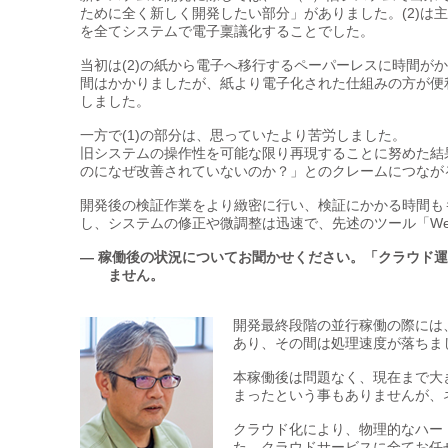
ために全く新しく開発したい部分」がありました。(2)は
を全てシステムで電子稟議化することでした。
当初は(2)の紙から電子へ移行するペーパーレスに時間が
間はかかりましたが、紙より電子化された仕組みの方が便
しました。
一方で(1)の部分は、思っていたより苦労しました。
旧システムの操作性を可能な限り再現することに努めた結
のになぜ改善されていないのか？」とのクレームにつなが
開発後の検証作業をより緻密に行い、検証にかかる時間も
し、システムの修正や微調整は迅速で、先述のツール「Web 
— 稼働後の状況についてお聞かせください。「クラウド
ません。
開発最終段階の並行稼働の際には
あり、その間は処理速度が落ちま
本稼働後は問題なく、現在まで大
まったという事もありませんが、
クラウド化により、物理的なハー
た。クラウドサービスに全てお任