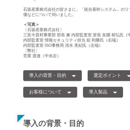
石坂産業株式会社の皆さまに、「統合基幹システム」のリ
価などについて伺いました。
＜写真＞
〔石坂産業株式会社〕
三富今昔村事業部 部長 兼 内部監査室 室長 友國 裕弘氏（
内部監査室 情報セキュリティ担当 舘 利勝氏（右端）
内部監査室 ISO事務局 清水 美妃氏（左端）
〔弊社〕
営業 渡邉（中央左）
導入の背景・目的
選定ポイント
お客様について
導入製品
導入の背景・目的