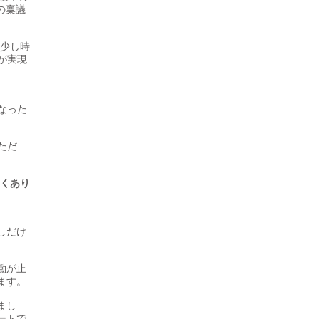
の稟議
で少し時
が実現
なった
ただ
なくあり
しだけ
働が止
ます。
まし
ートで