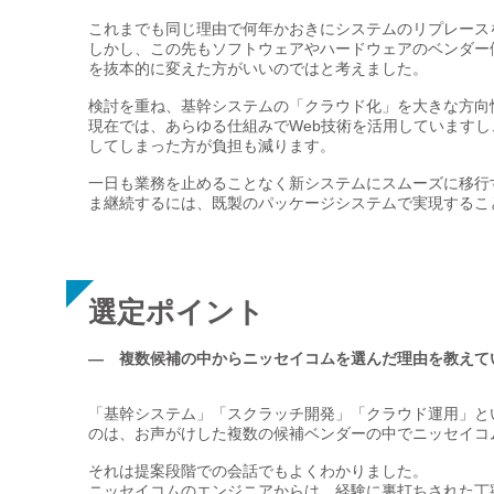
これまでも同じ理由で何年かおきにシステムのリプレース
しかし、この先もソフトウェアやハードウェアのベンダー
を抜本的に変えた方がいいのではと考えました。
検討を重ね、基幹システムの「クラウド化」を大きな方向
現在では、あらゆる仕組みでWeb技術を活用しています
してしまった方が負担も減ります。
一日も業務を止めることなく新システムにスムーズに移行
ま継続するには、既製のパッケージシステムで実現するこ
選定ポイント
— 複数候補の中からニッセイコムを選んだ理由を教えて
「基幹システム」「スクラッチ開発」「クラウド運用」と
のは、お声がけした複数の候補ベンダーの中でニッセイコ
それは提案段階での会話でもよくわかりました。
ニッセイコムのエンジニアからは、経験に裏打ちされた丁