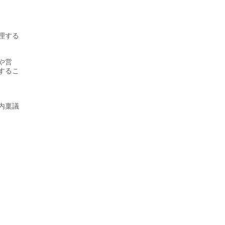
理する
や営
するこ
内稟議