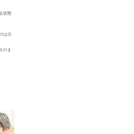
る状態
のは出
そのま