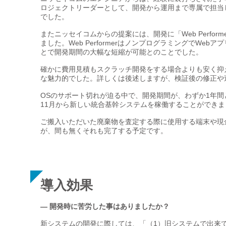
ロジェクトリーダーとして、開発から運用まで専属で担当
でした。
またニッセイコムからの提案には、開発に「Web Perfo
ました。Web PerformerはノンプログラミングでW
とで開発期間の大幅な短縮が可能とのことでした。
確かに費用見積もスクラッチ開発をする場合よりも安く抑
な魅力的でした。詳しくは後述しますが、検証後の修正や
OSのサポート切れが迫る中で、開発期間が、わずか1年間
11月から新しい統合基幹システムを稼働することができま
ご搬入いただいた廃棄物を査定する際に使用する端末や現
が、間も無くそれも完了する予定です。
導入効果
— 開発時に苦労した事はありましたか？
新システムの開発に際しては、「（1）旧システムで出来