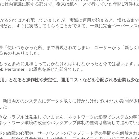
主に社内稟議に関する部分で、従来は紙ベースで行っていた年間1万件も
かかるのではと心配していましたが、実際に運用が始まると、慣れるま
利だと、すぐに実感してもらうことができて、一気に完全ペーパーレス
果「使いづらかった所」まで再現されてしまい、ユーザーから「新しく
るものもありました。
もっと多めに見積もっておかなければいけなかったと今では思います。
Performer」の恩恵を感じた部分でした。
運用」となると操作性や安定性、運用コストなどを心配される企業も少
、新旧両方のシステムにデータを取りに行かなければいけない期間が少
した。
きなトラブルは発生していません。ネットワークの影響でシステムの稼
ネットワーク環境の改善やバックアップ体制の整備は継続して進めてい
ドの故障の心配や、サーバソフトのアップデート等の手間から解放され
せし、何か不具合が発生した場合も、ニッセイコムのエンジニアのサポ