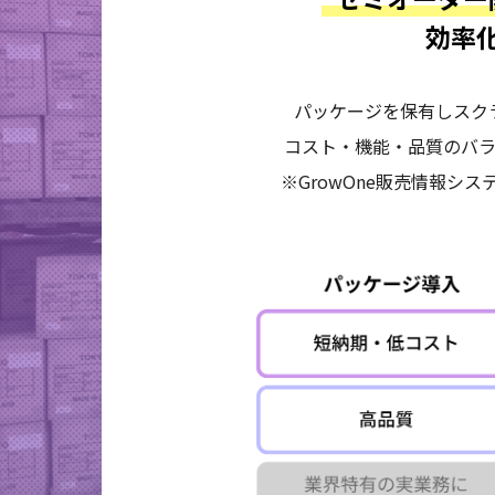
効率
パッケージを保有しスクラ
コスト
・
機能
・
品質
のバ
※GrowOne販売情報