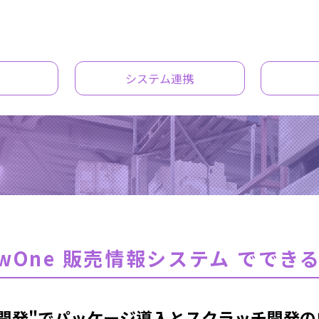
システム連携
owOne 販売情報システム ででき
開発"
で
パッケージ導入と
スクラッチ開発の