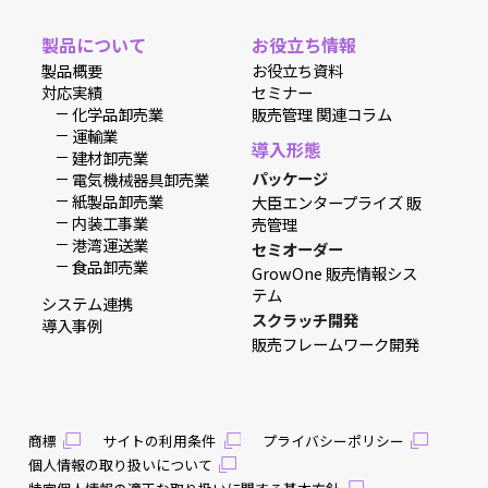
製品について
お役立ち情報
製品概要
お役立ち資料
対応実績
セミナー
化学品卸売業
販売管理 関連コラム
運輸業
導入形態
建材卸売業
パッケージ
電気機械器具卸売業
紙製品卸売業
大臣エンタープライズ 販
内装工事業
売管理
港湾運送業
セミオーダー
食品卸売業
GrowOne 販売情報シス
テム
システム連携
スクラッチ開発
導入事例
販売フレームワーク開発
商標
サイトの利用条件
プライバシーポリシー
個人情報の取り扱いについて