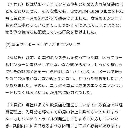
（笹目氏）私は結果をチェックする役割のため入力作業経験はほ
とんどありません。そんな私でも、GrowOne Cubeの画面を見た
時に業務の一連の流れがすぐ把握できました。女性のエンジニア
も開発に携わっていたのでしょうか？ そう思えてしまうような、
使う側の気持ちに配慮している印象を受けました。
(2) 専属でサポートしてくれるエンジニア
（福島氏）以前、別業務のシステムを使っていた時、困ってコー
ルセンターに電話をしてもなかなか繋がらない、せっかく繋がっ
てもその都度状況を一から説明しないといけない、メールで送っ
た質問の返事がなかなか返ってこない、といった経験をしたこと
がありました。その点、ニッセイコムは専属のエンジニアがサポ
ートしてくれるという点が非常に魅力的でした。
（笹目氏）当社は多くの飲食店を運営しています。飲食店では経
費管理上、先月分を締めてその月の計上に乗せないといけませ
ん。もしシステムトラブルが発生してもすぐに対応していただ
き、期限内に解決できるような体制にしておく必要があります。