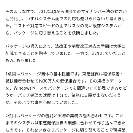
そのような中で、2012年頃から国会でのマイナンバー法の動きが
活発化し、いずれシステム面での対応も避けられないと考えまし
た。コストや対応スピードの面でリスクの高い既存システムか
ら、パッケージに切り替えることを決断しました。
パッケージの導入により、法改正や制度改正対応の手間は大幅に
削減できることを期待していました。一方で、心配していたこと
も2点ありました。
1点目はパッケージ自体の基本性能です。東芝健保は被保険者・
被扶養者合わせて約30万人の健保組合です。その規模のデータ
を、Windowsベースのパッケージでも間違いなく処理できるかど
うか。バッチ処理の速度は十分で、業務に支障が出ないだろう
か。そのような事を心配していました。
2点目はパッケージの機能と実際の業務の噛み合わせです。これ
までのシステムは東芝健保独自の業務に合わせて作り込んできた
ものです。それをいきなりパッケージに切り替えることで現場業