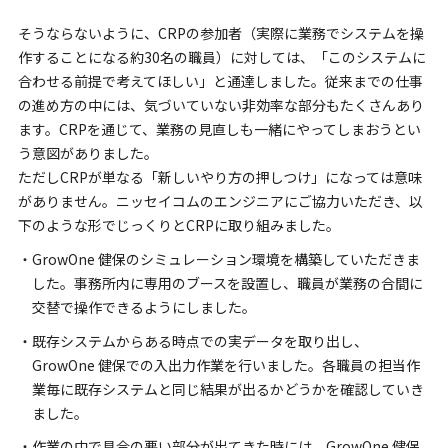
そうならないように、CRPの参加者（実際に業務でシステムを操
作することになる約30名の職員）に対しては、「このシステムに
合わせる前提で考えてほしい」と通達しました。従来までの仕事
の進め方の中には、気づいていない非効率な部分もたくさんあり
ます。CRPを通じて、業務の見直しも一緒にやってしまおうとい
う意図がありました。
ただしCRPが単なる「新しいやり方の押しつけ」になっては意味
がありません。ニッセイコムのエンジニアにご協力いただき、以
下のような形でじっくりとCRPに取り組みました。
・GrowOne 健保のシミュレーション環境を構築していただきま
した。事務所内に専用のブースを設置し、職員が業務の合間に
交替で操作できるようにしました。
・既存システムからある時点での実データを取り出し、
GrowOne 健保での入出力作業を行いました。各職員の担当作
業毎に既存システムと同じ結果が出るかどうかを確認していき
ました。
・作業の中で具合の悪い部分が出てきた時には、GrowOne 健保