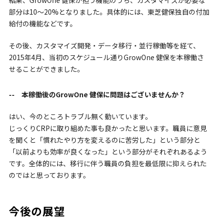
結果、GrowOne 健保が担う機能のうち、カスタマイズが必要な
部分は10〜20%となりました。具体的には、東芝健保独自の付加
給付の機能などです。
その後、カスタマイズ開発・データ移行・並行稼働等を経て、
2015年4月、当初のスケジュール通りGrowOne 健保を本稼働さ
せることができました。
-- 本稼働後のGrowOne 健保に問題はございませんか？
はい、今のところトラブル無く動いています。
じっくりCRPに取り組めた事も良かったと思います。職員に意見
を聞くと「慣れたやり方を変えるのに苦労した」という部分と
「以前よりも効率が良くなった」という部分がそれぞれあるよう
です。全体的には、移行に伴う職員の負担を最低限に抑えられた
のではと思っております。
今後の展望