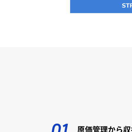
01
原価管理から収